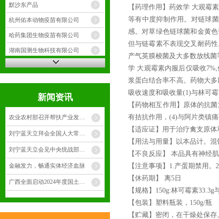
默沙东产品
【药理作用】药效学 大观霉
等有中度抑制作用。对链球菌
杭州佑本动物疫苗有限公司
感。对草绿色链球菌和金黄色
哈药集团生物疫苗有限公司
但与链霉素不表现交叉耐药性
湖南国测生物科技有限公司
产气英膜梭菌及大多数放线菌
武汉科前生物股份有限公司
学 大观霉素内服后仅吸收7
浆蛋白结合率不高。药物大多以
比利时浩卫制药有限公司
吸收速度和吸收量(1)与林可
新闻资讯
辉宝动保产品
【药物相互作用】原体的抗菌活
有拮抗作用，(4)与阿片类镇
农业农村部召开帮扶产业发展暨项目资产管理工作推进会 黄智宇在
【适应证】用于治疗禽支原体
刘宁蓝天立拜会全国人大常委会副委员长铁凝
【用法与用量】以本品计。混饮:离
刘宁蓝天立会见中央统战部副部长、 国家民委主任潘岳
【不良反应】 本品具有神经
金融发力，畅通实体经济血脉
【注意事项】1.产蛋期禁用。
【休药期】 离5日
广西全面启动2024年度国土变更调查
【规格】150g:林可霉素33.3g与
【包装】塑料瓶装，150g/瓶
【贮藏】密闭，在干燥处保存